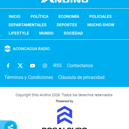
INICIO
POLÍTICA
ECONOMÍA
POLICIALES
DEPARTAMENTALES
DEPORTES
MUCHO SHOW
LIFESTYLE
MUNDO
SOCIEDAD
ACONCAGUA RADIO
RSS
Contactanos
Términos y Condiciones
Cláusula de privacidad
Copyright Sitio Andino 2026. Todos los derechos reservados.