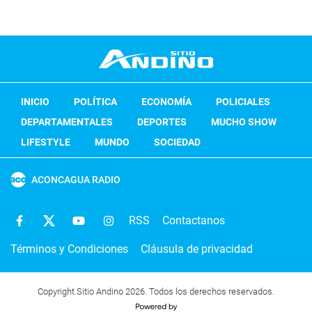
INICIO
POLÍTICA
ECONOMÍA
POLICIALES
DEPARTAMENTALES
DEPORTES
MUCHO SHOW
LIFESTYLE
MUNDO
SOCIEDAD
ACONCAGUA RADIO
RSS
Contactanos
Términos y Condiciones
Cláusula de privacidad
Copyright Sitio Andino 2026. Todos los derechos reservados.