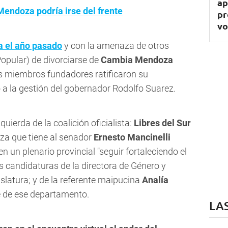
ap
endoza podría irse del frente
pr
vo
a el año pasado
y con la amenaza de otros
Popular) de divorciarse de
Cambia Mendoza
us miembros fundadores ratificaron su
o a la gestión del gobernador Rodolfo Suarez.
quierda de la coalición oficialista:
Libres del Sur
rza que tiene al senador
Ernesto Mancinelli
n un plenario provincial "seguir fortaleciendo el
s candidaturas de la directora de Género y
gislatura; y de la referente maipucina
Analía
e de ese departamento.
LA