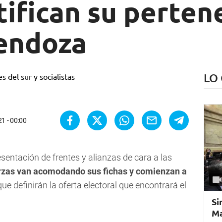
tifican su perten
endoza
LO
21 - 00:00
esentación de frentes y alianzas de cara a las
erzas van acomodando sus fichas y comienzan a
ue definirán la oferta electoral que encontrará el
Si
Ma