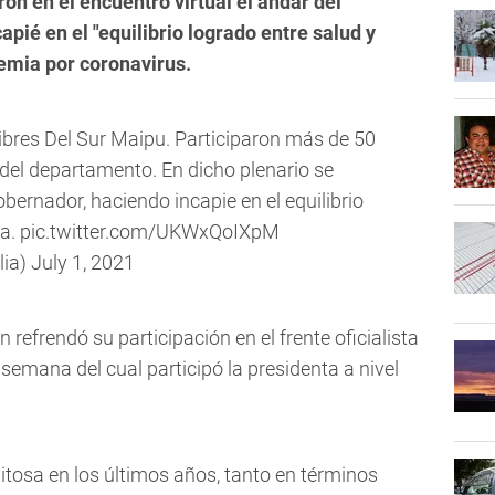
on en el encuentro virtual el andar del
apié en el "equilibrio logrado entre salud y
emia por coronavirus.
 Libres Del Sur Maipu. Participaron más de 50
del departamento. En dicho plenario se
bernador, haciendo incapie en el equilibrio
ia.
pic.twitter.com/UKWxQoIXpM
lia)
July 1, 2021
 refrendó su participación en el frente oficialista
 semana del cual participó la presidenta a nivel
xitosa en los últimos años, tanto en términos