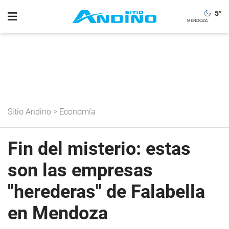
5
°
Sitio Andino
>
Economía
Fin del misterio: estas
son las empresas
"herederas" de Falabella
en Mendoza