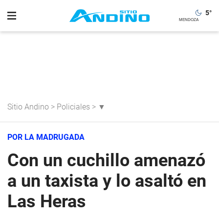
5
°
Sitio Andino
>
Policiales
>
▼
POR LA MADRUGADA
Con un cuchillo amenazó
a un taxista y lo asaltó en
Las Heras