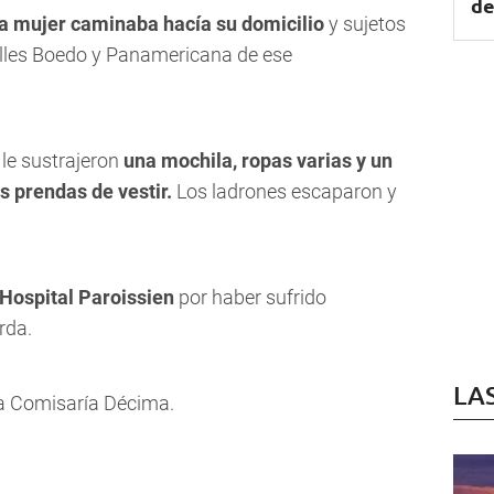
de
la mujer caminaba hacía su domicilio
y sujetos
lles
Boedo y Panamericana de ese
 le sustrajeron
una mochila, ropas varias y un
s prendas de vestir.
Los ladrones escaparon y
Hospital Paroissien
por haber sufrido
rda.
LA
 la Comisaría Décima.