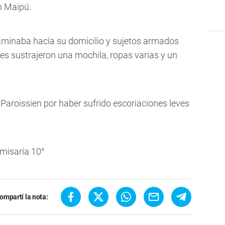
n Maipú.
aminaba hacía su domicilio y sujetos armados
es sustrajeron una mochila, ropas varias y un
l Paroissien por haber sufrido escoriaciones leves
omisaría 10°
ompartí la nota: