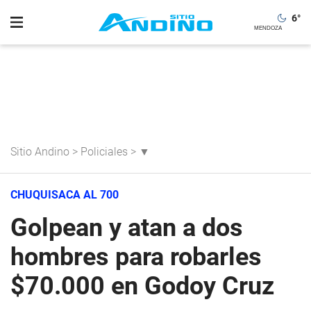
6
°
Sitio Andino
>
Policiales
>
▼
CHUQUISACA AL 700
Golpean y atan a dos
hombres para robarles
$70.000 en Godoy Cruz