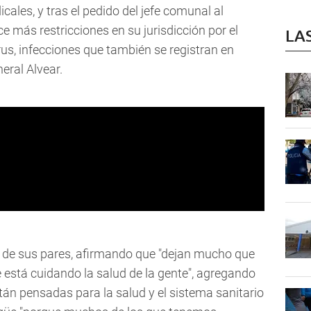
icales, y tras el pedido del jefe comunal al
e más restricciones en su jurisdicción por el
LA
s, infecciones que también se registran en
eral Alvear.
 de sus pares, afirmando que "dejan mucho que
 está cuidando la salud de la gente", agregando
tán pensadas para la salud y el sistema sanitario