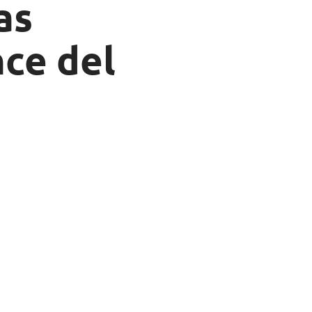
as
nce del