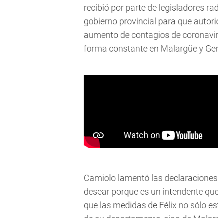
recibió por parte de legisladores rad
gobierno provincial para que autoric
aumento de contagios de coronaviru
forma constante en Malargüe y Gen
Camiolo lamentó las declaraciones
desear porque es un intendente que
que las medidas de Félix no sólo es