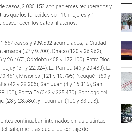
l de casos, 2.030.153 son pacientes recuperados y
as que los fallecidos son 16 mujeres y 11
 desconocen los datos filiatorios.
 1.657 casos y 939.532 acumulados, la Ciudad
atamarca (52 y 9.700), Chaco (120 y 36.962),
6 y 26.467), Córdoba (405 y 172.199), Entre Ríos
, Jujuy (51 y 22.024), La Pampa (46 y 20.489), La
70.451)
, Misiones (121 y 10.795), Neuquén (60 y
alta (42 y 28.306), San Juan (4 y 16.315), San
 38.190), Santa Fe (243 y 225.479), Santiago del
ego (23 y 23.586), y Tucumán (106 y 83.998).
entes continuaban internados en las distintas
del país, mientras que el porcentaje de