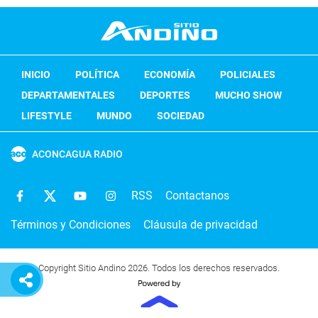
INICIO
POLÍTICA
ECONOMÍA
POLICIALES
DEPARTAMENTALES
DEPORTES
MUCHO SHOW
LIFESTYLE
MUNDO
SOCIEDAD
ACONCAGUA RADIO
RSS
Contactanos
Términos y Condiciones
Cláusula de privacidad
Copyright Sitio Andino 2026. Todos los derechos reservados.