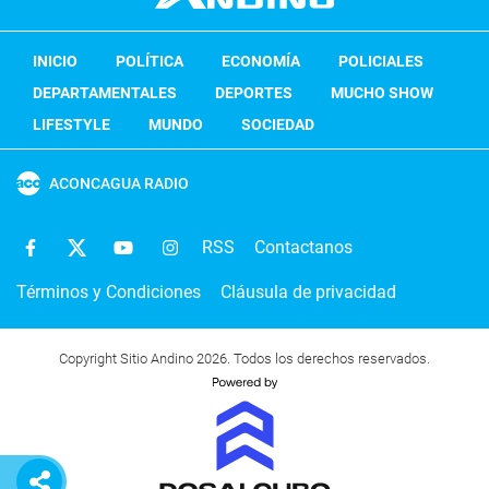
INICIO
POLÍTICA
ECONOMÍA
POLICIALES
DEPARTAMENTALES
DEPORTES
MUCHO SHOW
LIFESTYLE
MUNDO
SOCIEDAD
ACONCAGUA RADIO
RSS
Contactanos
Términos y Condiciones
Cláusula de privacidad
Copyright Sitio Andino 2026. Todos los derechos reservados.