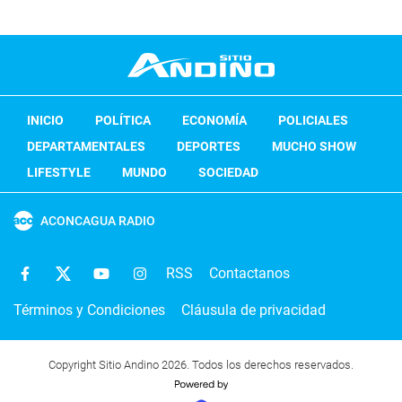
INICIO
POLÍTICA
ECONOMÍA
POLICIALES
DEPARTAMENTALES
DEPORTES
MUCHO SHOW
LIFESTYLE
MUNDO
SOCIEDAD
ACONCAGUA RADIO
RSS
Contactanos
Términos y Condiciones
Cláusula de privacidad
Copyright Sitio Andino 2026. Todos los derechos reservados.