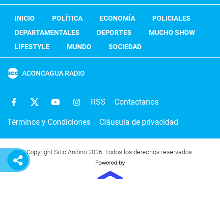
INICIO
POLÍTICA
ECONOMÍA
POLICIALES
DEPARTAMENTALES
DEPORTES
MUCHO SHOW
LIFESTYLE
MUNDO
SOCIEDAD
ACONCAGUA RADIO
RSS
Contactanos
Términos y Condiciones
Cláusula de privacidad
Copyright Sitio Andino 2026. Todos los derechos reservados.