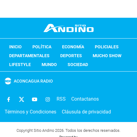
INICIO
POLÍTICA
ECONOMÍA
POLICIALES
DEPARTAMENTALES
DEPORTES
MUCHO SHOW
LIFESTYLE
MUNDO
SOCIEDAD
ACONCAGUA RADIO
RSS
Contactanos
Términos y Condiciones
Cláusula de privacidad
Copyright Sitio Andino 2026. Todos los derechos reservados.