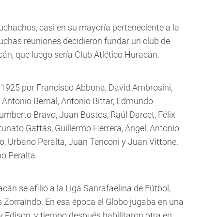
uchachos, casi en su mayoría perteneciente a la
chas reuniones decidieron fundar un club de
acán, que luego sería Club Atlético Huracán.
 1925 por Francisco Abbona, David Ambrosini,
 Antonio Bernal, Antonio Bittar, Edmundo
umberto Bravo, Juan Bustos, Raúl Darcet, Félix
nato Gattás, Guillermo Herrera, Ángel, Antonio
o, Urbano Peralta, Juan Tenconi y Juan Vittone.
o Peralta.
án se afilió a la Liga Sanrafaelina de Fútbol,
os Zorraíndo. En esa época el Globo jugaba en una
y Edison, y tiempo después habilitaron otra en