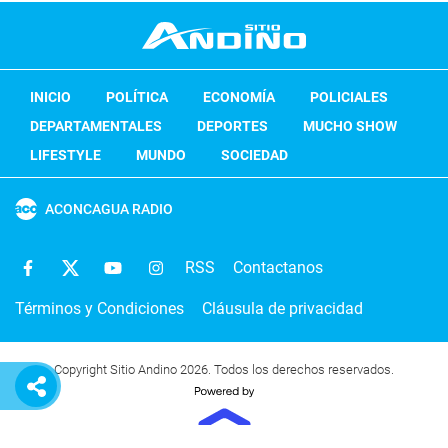
INICIO
POLÍTICA
ECONOMÍA
POLICIALES
DEPARTAMENTALES
DEPORTES
MUCHO SHOW
LIFESTYLE
MUNDO
SOCIEDAD
ACONCAGUA RADIO
RSS
Contactanos
Términos y Condiciones
Cláusula de privacidad
Copyright Sitio Andino 2026. Todos los derechos reservados.