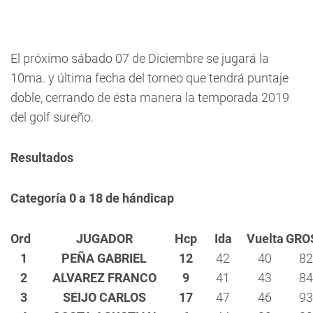
El próximo sábado 07 de Diciembre se jugará la
10ma. y última fecha del torneo que tendrá puntaje
doble, cerrando de ésta manera la temporada 2019
del golf sureño.
Resultados
Categoría 0 a 18 de hándicap
Ord
JUGADOR
Hcp
Ida
Vuelta
GRO
1
PEÑA GABRIEL
12
42
40
82
2
ALVAREZ FRANCO
9
41
43
84
3
SEIJO CARLOS
17
47
46
93