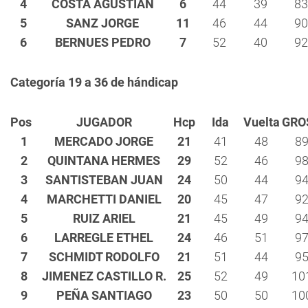
4
COSTA AGUSTIAN
6
44
39
83
5
SANZ JORGE
11
46
44
90
6
BERNUES PEDRO
7
52
40
92
Categoría 19 a 36 de hándicap
Pos
JUGADOR
Hcp
Ida
Vuelta
GRO
1
MERCADO JORGE
21
41
48
8
2
QUINTANA HERMES
29
52
46
9
3
SANTISTEBAN JUAN
24
50
44
9
4
MARCHETTI DANIEL
20
45
47
9
5
RUIZ ARIEL
21
45
49
9
6
LARREGLE ETHEL
24
46
51
9
7
SCHMIDT RODOLFO
21
51
44
9
8
JIMENEZ CASTILLO R.
25
52
49
10
9
PEÑA SANTIAGO
23
50
50
10