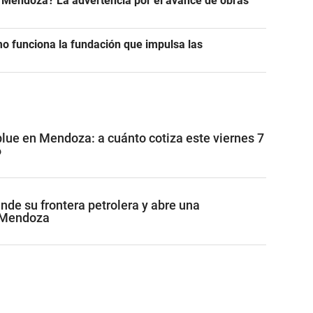
n Mendoza? La advertencia por el avance de obras
 funciona la fundación que impulsa las
blue en Mendoza: a cuánto cotiza este viernes 7
6
de su frontera petrolera y abre una
 Mendoza