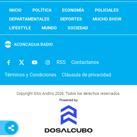
INICIO
POLÍTICA
ECONOMÍA
POLICIALES
DEPARTAMENTALES
DEPORTES
MUCHO SHOW
LIFESTYLE
MUNDO
SOCIEDAD
ACONCAGUA RADIO
RSS
Contactanos
Términos y Condiciones
Cláusula de privacidad
Copyright Sitio Andino 2026. Todos los derechos reservados.