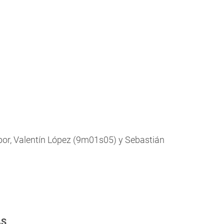
por, Valentín López (9m01s05) y Sebastián
AS