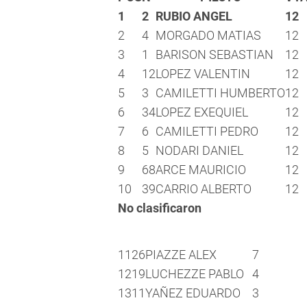
1
2
RUBIO ANGEL
12
2
4
MORGADO MATIAS
12
3
1
BARISON SEBASTIAN
12
4
12
LOPEZ VALENTIN
12
5
3
CAMILETTI HUMBERTO
12
6
34
LOPEZ EXEQUIEL
12
7
6
CAMILETTI PEDRO
12
8
5
NODARI DANIEL
12
9
68
ARCE MAURICIO
12
10
39
CARRIO ALBERTO
12
No clasificaron
11
26
PIAZZE ALEX
7
12
19
LUCHEZZE PABLO
4
13
11
YAÑEZ EDUARDO
3