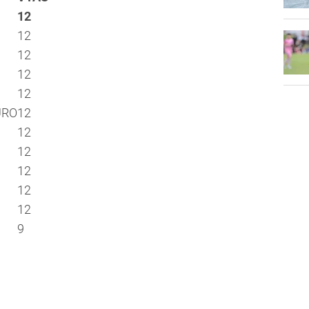
12
12
12
12
12
URO
12
12
12
12
12
12
9