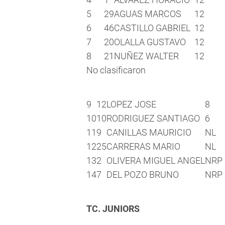
5
29
AGUAS MARCOS
12
6
46
CASTILLO GABRIEL
12
7
20
OLALLA GUSTAVO
12
8
21
NUÑEZ WALTER
12
No clasificaron
9
12
LOPEZ JOSE
8
10
10
RODRIGUEZ SANTIAGO
6
11
9
CANILLAS MAURICIO
NL
12
25
CARRERAS MARIO
NL
13
2
OLIVERA MIGUEL ANGEL
NRP
14
7
DEL POZO BRUNO
NRP
TC. JUNIORS