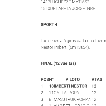
14
17
LUCHEZZE MATIAS
2
15
10
DE LARETA JORGE
NRP
SPORT 4
Las series a 6 giros cada una fuer
Néstor Imberti (6m13s54).
FINAL (12 vueltas)
POS
N°
PILOTO
VTAS
1
18
IMBERTI NESTOR
12
2
11
CATTAI POPA
12
3
8
MASJTRUK ROMAN
12
4
1
ALVAREZ HORACIO
12