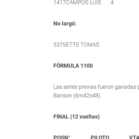
14
17
CAMPOS LUIS
4
No largó:
5
37
SETTE TOMAS
FÓRMULA 1100
Las series previas fueron ganadas 
Barison (6m42s48).
FINAL (12 vueltas)
POS
N°
PILOTO
VT