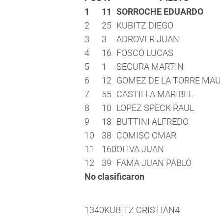
1
11
SORROCHE EDUARDO
2
25
KUBITZ DIEGO
3
3
ADROVER JUAN
4
16
FOSCO LUCAS
5
1
SEGURA MARTIN
6
12
GOMEZ DE LA TORRE MA
7
55
CASTILLA MARIBEL
8
10
LOPEZ SPECK RAUL
9
18
BUTTINI ALFREDO
10
38
COMISO OMAR
11
160
OLIVA JUAN
12
39
FAMA JUAN PABLO
No clasificaron
13
40
KUBITZ CRISTIAN
4