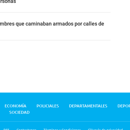
ersonas
ombres que caminaban armados por calles de
ECONOMÍA
POLICIALES
DEPARTAMENTALES
DEPO
SOCIEDAD
RSS
Contactanos
Términos y Condiciones
Cláusula de privacidad