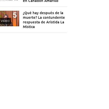
en Cañadón Amarillo
¿Qué hay después de la
muerte? La contundente
VIDEO
respuesta de Arístida La
Mística