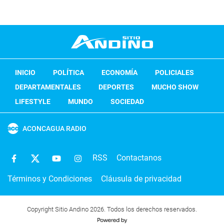
INICIO
POLÍTICA
ECONOMÍA
POLICIALES
DEPARTAMENTALES
DEPORTES
MUCHO SHOW
LIFESTYLE
MUNDO
SOCIEDAD
ACONCAGUA RADIO
RSS
Contactanos
Términos y Condiciones
Cláusula de privacidad
Copyright Sitio Andino 2026. Todos los derechos reservados.