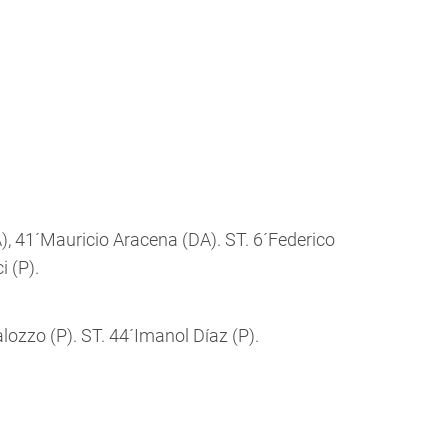
, 41´Mauricio Aracena (DA). ST. 6´Federico
 (P).
lozzo (P). ST. 44´Imanol Díaz (P).