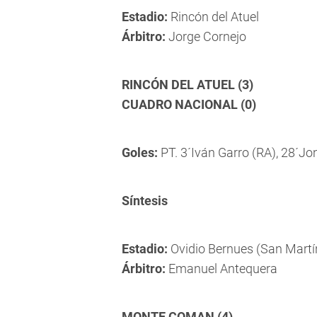
Estadio:
Rincón del Atuel
Árbitro:
Jorge Cornejo
RINCÓN DEL ATUEL (3)
CUADRO NACIONAL (0)
Goles:
PT. 3´Iván Garro (RA), 28´Jo
Síntesis
Estadio:
Ovidio Bernues (San Mart
Árbitro:
Emanuel Antequera
MONTE COMAN (4)