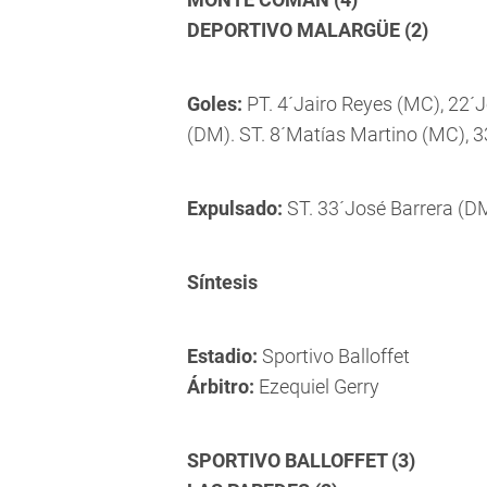
DEPORTIVO MALARGÜE (2)
Goles:
PT. 4´Jairo Reyes (MC), 22´
(DM). ST. 8´Matías Martino (MC), 3
Expulsado:
ST. 33´José Barrera (D
Síntesis
Estadio:
Sportivo Balloffet
Árbitro:
Ezequiel Gerry
SPORTIVO BALLOFFET (3)