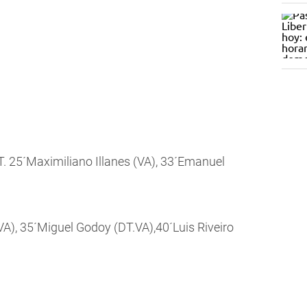
T. 25´Maximiliano Illanes (VA), 33´Emanuel
A), 35´Miguel Godoy (DT.VA),40´Luis Riveiro