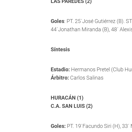
LAS PAREDES (2)
Goles
: PT. 25´José Gutiérrez (B). S
44´Jonathan Miranda (B), 48´ Alexi
Síntesis
Estadio:
Hermanos Pretel (Club Hu
Árbitro:
Carlos Salinas
HURACÁN (1)
C.A. SAN LUIS (2)
Goles:
PT. 19´Facundo Siri (H), 33´