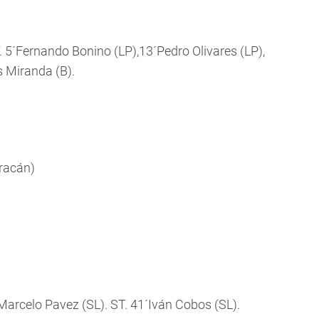
T. 5´Fernando Bonino (LP),13´Pedro Olivares (LP),
s Miranda (B).
racán)
 Marcelo Pavez (SL). ST. 41´Iván Cobos (SL).