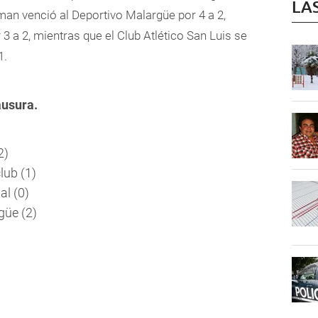
LA
an venció al Deportivo Malargüe por 4 a 2,
 3 a 2, mientras que el Club Atlético San Luis se
1.
ausura.
2)
lub (1)
al (0)
güe (2)