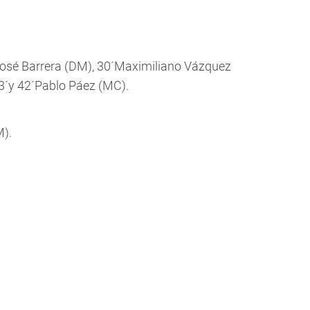
José Barrera (DM), 30´Maximiliano Vázquez
3´y 42´Pablo Páez (MC).
M).