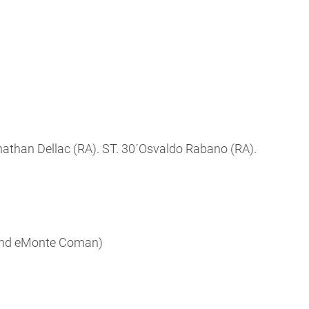
nathan Dellac (RA). ST. 30´Osvaldo Rabano (RA).
índ eMonte Coman)