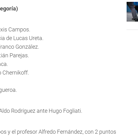
egoría)
exis Campos.
ia de Lucas Ureta.
Franco González.
tián Parejas.
aca.
o Chernikoff.
gueroa.
ldo Rodríguez ante Hugo Fogliati.
os y el profesor Alfredo Fernández, con 2 puntos