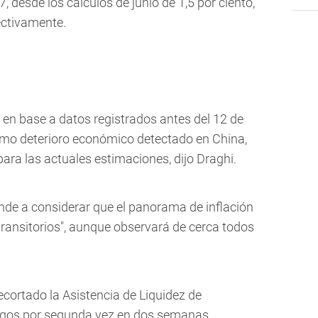
7, desde los cálculos de junio de 1,5 por ciento,
pectivamente.
en base a datos registrados antes del 12 de
imo deterioro económico detectado en China,
para las actuales estimaciones, dijo Draghi.
ende a considerar que el panorama de inflación
transitorios", aunque observará de cerca todos
ecortado la Asistencia de Liquidez de
egos por segunda vez en dos semanas.