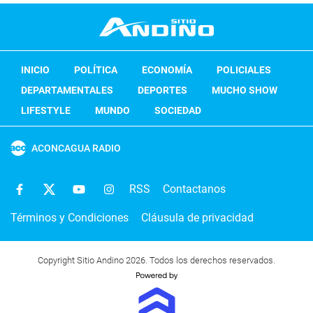
INICIO
POLÍTICA
ECONOMÍA
POLICIALES
DEPARTAMENTALES
DEPORTES
MUCHO SHOW
LIFESTYLE
MUNDO
SOCIEDAD
ACONCAGUA RADIO
RSS
Contactanos
Términos y Condiciones
Cláusula de privacidad
Copyright Sitio Andino 2026. Todos los derechos reservados.