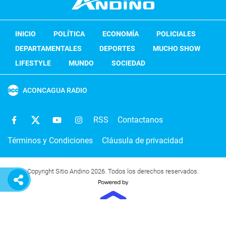
INICIO
POLÍTICA
ECONOMÍA
POLICIALES
DEPARTAMENTALES
DEPORTES
MUCHO SHOW
LIFESTYLE
MUNDO
SOCIEDAD
ACONCAGUA RADIO
RSS
Contactanos
Términos y Condiciones
Cláusula de privacidad
Copyright Sitio Andino 2026. Todos los derechos reservados.