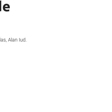
de
as, Alan Iud.