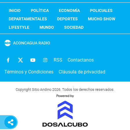
INICIO
POLÍTICA
ECONOMÍA
POLICIALES
DEPARTAMENTALES
DEPORTES
MUCHO SHOW
LIFESTYLE
MUNDO
SOCIEDAD
ACONCAGUA RADIO
RSS
Contactanos
Términos y Condiciones
Cláusula de privacidad
Copyright Sitio Andino 2026. Todos los derechos reservados.