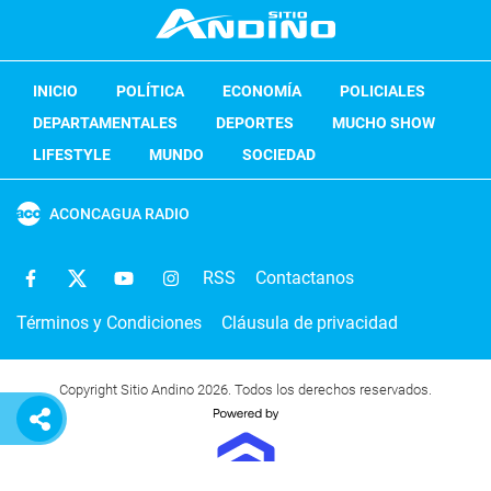
INICIO
POLÍTICA
ECONOMÍA
POLICIALES
DEPARTAMENTALES
DEPORTES
MUCHO SHOW
LIFESTYLE
MUNDO
SOCIEDAD
ACONCAGUA RADIO
RSS
Contactanos
Términos y Condiciones
Cláusula de privacidad
Copyright Sitio Andino 2026. Todos los derechos reservados.