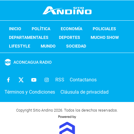
INICIO
POLÍTICA
ECONOMÍA
POLICIALES
DEPARTAMENTALES
DEPORTES
MUCHO SHOW
LIFESTYLE
MUNDO
SOCIEDAD
ACONCAGUA RADIO
RSS
Contactanos
Términos y Condiciones
Cláusula de privacidad
Copyright Sitio Andino 2026. Todos los derechos reservados.