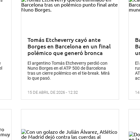
Tomás Etcheverry cayó ante
B
Borges en Barcelona en un final
B
polémico que generó bronca
u
e
El argentino Tomás Etcheverry perdió con
El
el
Nuno Borges en el ATP 500 de Barcelona
ru
tras un cierre polémico en el tie-break. Mirá
AT
lo que pasó.
ac
15 DE ABRIL DE 2026 - 12:32
14