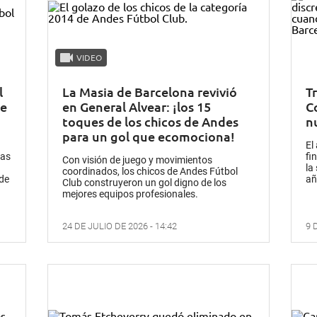
VIDEO
l
La Masia de Barcelona revivió
T
ue
en General Alvear: ¡los 15
C
toques de los chicos de Andes
n
para un gol que ecomociona!
El
las
fi
Con visión de juego y movimientos
la
coordinados, los chicos de Andes Fútbol
 de
añ
Club construyeron un gol digno de los
mejores equipos profesionales.
24 DE JULIO DE 2026 - 14:42
9 