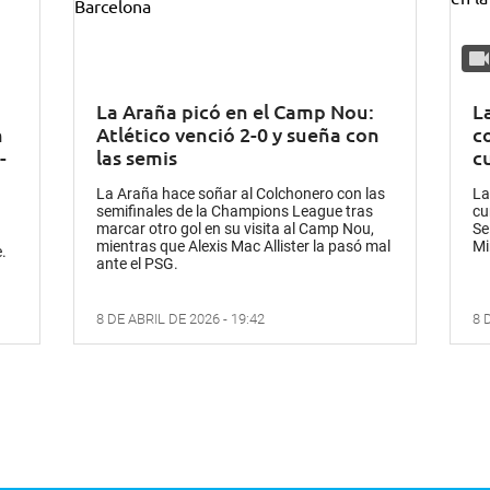
La Araña picó en el Camp Nou:
L
n
Atlético venció 2-0 y sueña con
c
-
las semis
c
La Araña hace soñar al Colchonero con las
La
semifinales de la Champions League tras
cu
marcar otro gol en su visita al Camp Nou,
Se
mientras que Alexis Mac Allister la pasó mal
Mi
.
ante el PSG.
8 DE ABRIL DE 2026 - 19:42
8 