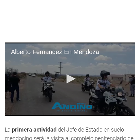
Alberto Fernandez En Mendoza
0
seconds
of
La
primera actividad
del Jefe de Estado en suelo
33
mendocino será la visita al complejo penitenciario de
seconds