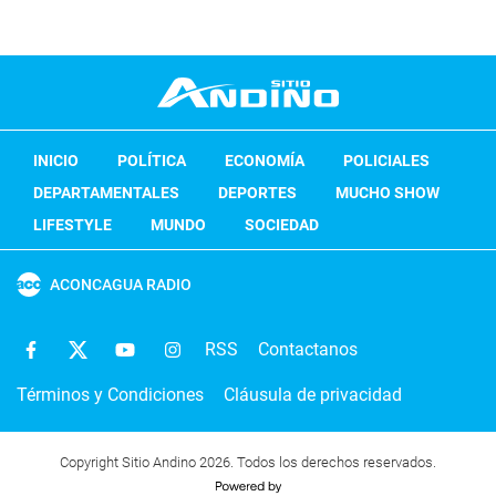
INICIO
POLÍTICA
ECONOMÍA
POLICIALES
DEPARTAMENTALES
DEPORTES
MUCHO SHOW
LIFESTYLE
MUNDO
SOCIEDAD
ACONCAGUA RADIO
RSS
Contactanos
Términos y Condiciones
Cláusula de privacidad
Copyright Sitio Andino 2026. Todos los derechos reservados.