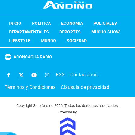
INICIO
POLÍTICA
ECONOMÍA
POLICIALES
DEPARTAMENTALES
DEPORTES
MUCHO SHOW
LIFESTYLE
MUNDO
SOCIEDAD
ACONCAGUA RADIO
RSS
Contactanos
Términos y Condiciones
Cláusula de privacidad
Copyright Sitio Andino 2026. Todos los derechos reservados.