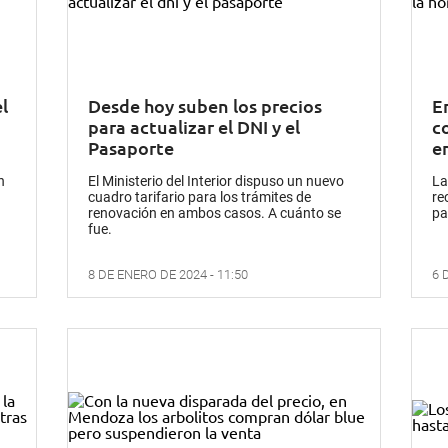
l
Desde hoy suben los precios
E
para actualizar el DNI y el
co
Pasaporte
e
n
El Ministerio del Interior dispuso un nuevo
La
cuadro tarifario para los trámites de
re
renovación en ambos casos. A cuánto se
pa
fue.
8 DE ENERO DE 2024 - 11:50
6 