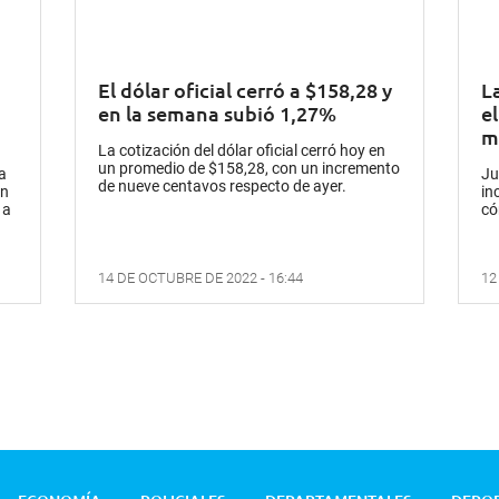
El dólar oficial cerró a $158,28 y
L
en la semana subió 1,27%
e
m
La cotización del dólar oficial cerró hoy en
un promedio de $158,28, con un incremento
a
Ju
de nueve centavos respecto de ayer.
an
in
 a
có
14 DE OCTUBRE DE 2022 - 16:44
12