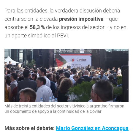
Para las entidades, la verdadera discusión debería
centrarse en la elevada
presión impositiva
—que
absorbe el
58,3 %
de los ingresos del sector— y no en
un aporte simbólico al PEVI.
Más de treinta entidades del sector vitivinícola argentino firmaron
un documento de apoyo a la continuidad de la Coviar
Más sobre el debate:
Mario González en Aconcagua