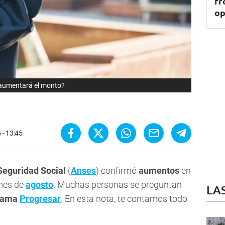
fr
op
aumentará el monto?
 - 13:45
Seguridad Social
(
Anses
) confirmó
aumentos
en
 mes de
agosto
. Muchas personas se preguntan
LA
grama
Progresar
. En esta nota, te contamos todo