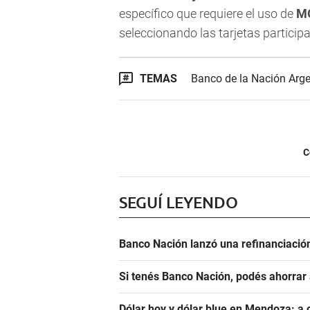
específico que requiere el uso de
M
seleccionando las tarjetas particip
TEMAS
Banco de la Nación Arge
C
SEGUÍ LEYENDO
Banco Nación lanzó una refinanciación
Si tenés Banco Nación, podés ahorrar
Dólar hoy y dólar blue en Mendoza: a 