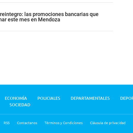
reintegro: las promociones bancarias que
har este mes en Mendoza
ECONOMÍA
POLICIALES
DEPARTAMENTALES
DEPO
SOCIEDAD
RSS
Contactanos
Términos y Condiciones
Cláusula de privacidad