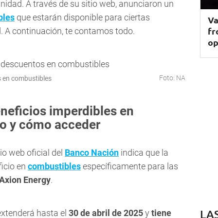
ianidad. A través de su sitio web, anunciaron un
bles
que estarán disponible para ciertas
Va
fr
l
. A continuación, te contamos todo.
op
Foto: NA
 en combustibles
neficios imperdibles en
to y cómo acceder
io web oficial del
Banco Nación
indica que la
ficio en
combustibles
específicamente para las
Axion Energy
.
LA
 extenderá hasta el
30 de abril
de 2025
y
tiene