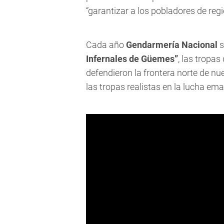
“garantizar a los pobladores de reg
Cada año
Gendarmería Nacional
s
Infernales de Güemes”
, las tropa
defendieron la frontera norte de nu
las tropas realistas en la lucha ema