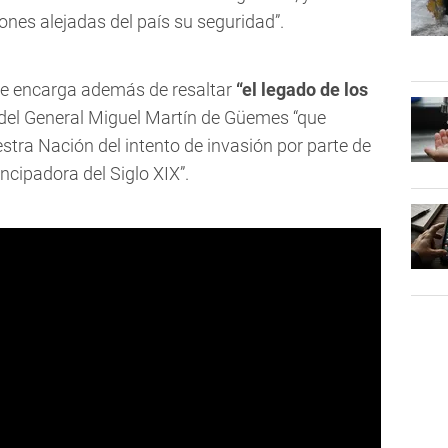
iones alejadas del país su seguridad”.
e encarga además de resaltar
“el legado de los
s del General Miguel Martín de Güemes “que
estra Nación del intento de invasión por parte de
ncipadora del Siglo XIX”.