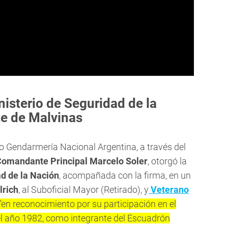
isterio de Seguridad de la
e de Malvinas
ño Gendarmería Nacional Argentina, a través del
omandante Principal Marcelo Soler
, otorgó la
ad de la Nación
, acompañada con la firma, en un
lrich
, al Suboficial Mayor (Retirado), y
Veterano
“en reconocimiento por su participación en el
del año 1982, como integrante del Escuadrón