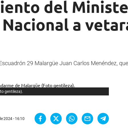
ento del Ministe
 Nacional a veta
l Escuadrón 29 Malargüe Juan Carlos Menéndez, que p
o gentileza).
de 2024 - 16:10