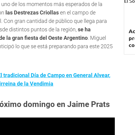
, uno de los momentos más esperados de la
on
las Destrezas Criollas
en el campo de
al. Con gran cantidad de público que llega para
de distintos puntos de la región,
se ha
Ac
pr
e la gran fiesta del Oeste Argentino
. Miguel
co
nticipó lo que se está preparando para este 2025
El tradicional Día de Campo en General Alvear,
Virreina de la Vendimia
 próximo domingo en Jaime Prats