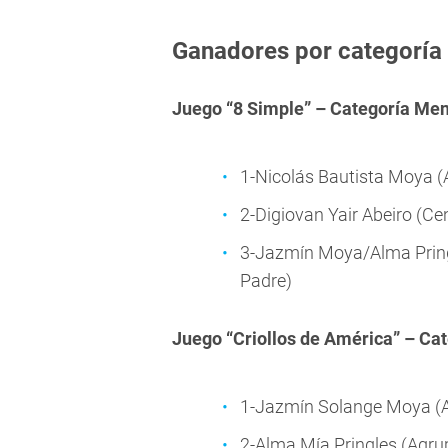
Ganadores por categoría
Juego “8 Simple” – Categoría Me
1-Nicolás Bautista Moya (A
2-Digiovan Yair Abeiro (Cen
3-Jazmín Moya/Alma Pringl
Padre)
Juego “Criollos de América” – Ca
1-Jazmín Solange Moya (Ag
2-Alma Mía Pringles (Agrup