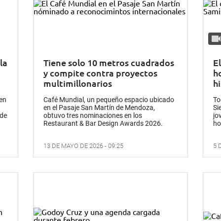
la
Tiene solo 10 metros cuadrados
E
y compite contra proyectos
h
multimillonarios
h
en
Café Mundial, un pequeño espacio ubicado
To
en el Pasaje San Martín de Mendoza,
Si
 de
obtuvo tres nominaciones en los
jo
Restaurant & Bar Design Awards 2026.
ho
13 DE MAYO DE 2026 - 09:25
5 