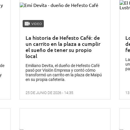
VIDEO
La historia de Hefesto Café: de
L
un carrito en la plaza a cumplir
d
el sueño de tener su propio
fe
local
La
un
nde
Emiliano Devita, el dueño de Hefesto Café
pa
pasó por Visión Empresa y contó cómo
 y
transformó un carrito en la plaza de Maipú
en su propia cafetería.
25 DE JUNIO DE 2026 - 14:35
13