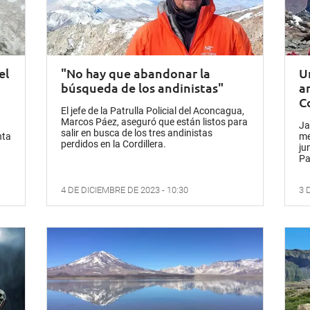
el
"No hay que abandonar la
U
búsqueda de los andinistas"
a
C
El jefe de la Patrulla Policial del Aconcagua,
Marcos Páez, aseguró que están listos para
Ja
salir en busca de los tres andinistas
nta
me
perdidos en la Cordillera.
ju
Pa
4 DE DICIEMBRE DE 2023 - 10:30
3 