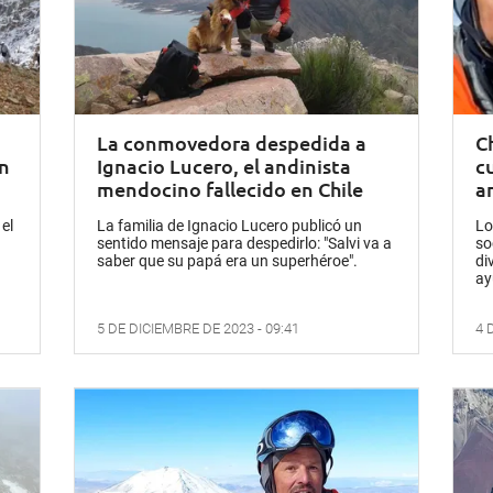
La conmovedora despedida a
Ch
ón
Ignacio Lucero, el andinista
c
mendocino fallecido en Chile
a
el
La familia de Ignacio Lucero publicó un
Lo
sentido mensaje para despedirlo: "Salvi va a
so
saber que su papá era un superhéroe".
di
ay
5 DE DICIEMBRE DE 2023 - 09:41
4 