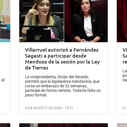
Villarruel autorizó a Fernández
Vi
Sagasti a participar desde
S
Mendoza de la sesión por la Ley
r
de Tierras
La
po
La vicepresidenta, titular del Senado,
 al
da
permitió que la legisladora mendocina, que
cursa un embarazo de 32 semanas,
participe de forma remota. Todavía falta un
paso formal.
4 DE AGOSTO DE 2026 - 19:21
31