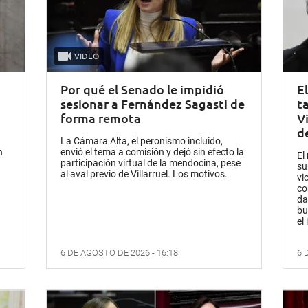
VIDEO
Por qué el Senado le impidió
E
sesionar a Fernández Sagasti de
t
forma remota
V
d
La Cámara Alta, el peronismo incluido,
n
envió el tema a comisión y dejó sin efecto la
El
participación virtual de la mendocina, pese
su
al aval previo de Villarruel. Los motivos.
vi
co
da
bu
el 
6 DE AGOSTO DE 2026 - 16:18
6 