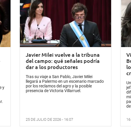
Javier Milei vuelve a la tribuna
Vi
e
del campo: qué señales podría
B
dar a los productores
l
c
Tras su viaje a San Pablo, Javier Milei
llegará a Palermo en un escenario marcado
Un
por los reclamos del agro y la posible
e y
je
presencia de Victoria Villarruel.
di
mi
r.
pa
de
25 DE JULIO DE 2026 - 16:07
16