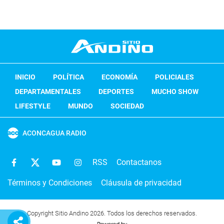
INICIO
POLÍTICA
ECONOMÍA
POLICIALES
DEPARTAMENTALES
DEPORTES
MUCHO SHOW
LIFESTYLE
MUNDO
SOCIEDAD
ACONCAGUA RADIO
RSS
Contactanos
Términos y Condiciones
Cláusula de privacidad
Copyright Sitio Andino 2026. Todos los derechos reservados.