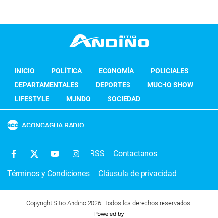
INICIO
POLÍTICA
ECONOMÍA
POLICIALES
DEPARTAMENTALES
DEPORTES
MUCHO SHOW
LIFESTYLE
MUNDO
SOCIEDAD
ACONCAGUA RADIO
RSS
Contactanos
Términos y Condiciones
Cláusula de privacidad
Copyright Sitio Andino 2026. Todos los derechos reservados.