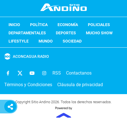
INICIO
POLÍTICA
ECONOMÍA
POLICIALES
DEPARTAMENTALES
DEPORTES
MUCHO SHOW
LIFESTYLE
MUNDO
SOCIEDAD
ACONCAGUA RADIO
RSS
Contactanos
Términos y Condiciones
Cláusula de privacidad
Copyright Sitio Andino 2026. Todos los derechos reservados.