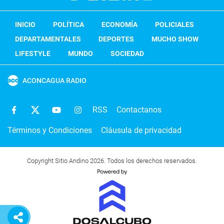
INICIO
POLÍTICA
ECONOMÍA
POLICIALES
DEPARTAMENTALES
DEPORTES
MUCHO SHOW
LIFESTYLE
MUNDO
SOCIEDAD
ACONCAGUA RADIO
RSS
Contactanos
Términos y Condiciones
Cláusula de privacidad
Copyright Sitio Andino 2026. Todos los derechos reservados.