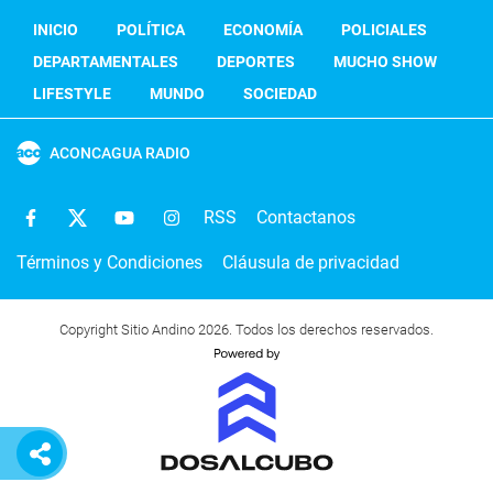
INICIO
POLÍTICA
ECONOMÍA
POLICIALES
DEPARTAMENTALES
DEPORTES
MUCHO SHOW
LIFESTYLE
MUNDO
SOCIEDAD
ACONCAGUA RADIO
RSS
Contactanos
Términos y Condiciones
Cláusula de privacidad
Copyright Sitio Andino 2026. Todos los derechos reservados.