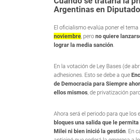
Cuándo se trataría la p
Argentinas en Diputad
El oficialismo evalúa poner el tem
noviembre
, pero
no quiere lanzars
lograr la media sanción
.
En la votación de Ley Bases (de abr
adhesiones. Esto se debe a que
Enc
de Democracia para Siempre ahora 
ellos mismos
, de privatización parc
Ahora será el periodo para que los
bloques una salida que le permita
Milei ni bien inició la gestión
. En c
anticipó que cederá la empresa a lo