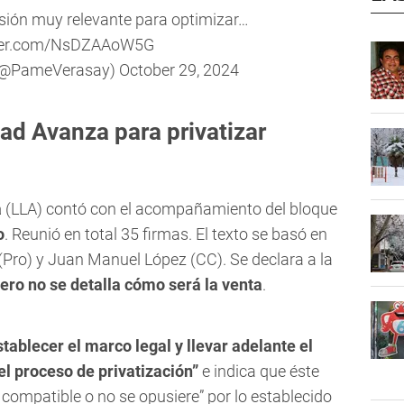
ión muy relevante para optimizar…
tter.com/NsDZAAoW5G
(@PameVerasay)
October 29, 2024
tad Avanza para privatizar
a
(LLA) contó con el acompañamiento del bloque
o
. Reunió en total 35 firmas. El texto se basó en
Pro) y Juan Manuel López (CC). Se declara a la
 pero no se detalla cómo será la venta
.
stablecer el marco legal y llevar adelante el
l proceso de privatización”
e indica que éste
 compatible o no se opusiere” por lo establecido